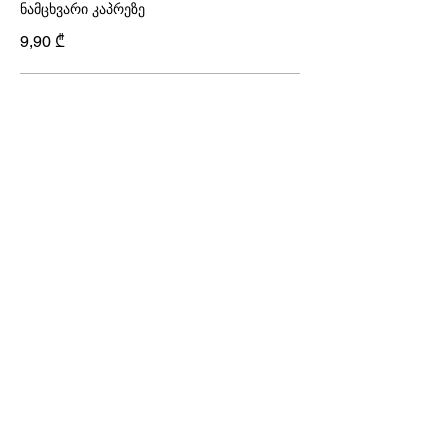
ნამცხვარი კაპრეზე
9,90 ₾
ვაშლის ღვეზელი
4,90 ₾
კარამელის ტარტი თხილით
5,40 ₾
შუ
4,20 ₾
ეკლერი
4,20 ₾