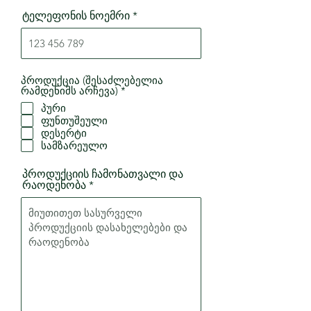
ტელეფონის ნოემრი
პროდუქცია (შესაძლებელია
R
რამდენიმს არჩევა)
*
e
პური
q
ფუნთუშეული
u
i
დესერტი
r
სამზარეულო
e
d
პროდუქციის ჩამონათვალი და
რაოდენობა