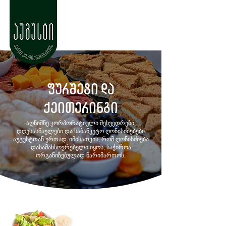
ფურშეტი და
ქეითერინგი
აღნიშნე კორპორატიული შეხვედრები,
დღესასწაულები და საბანკეტო ღონისძიებები
აუგუსტთან ერთად. იმისათვის, რომ ღონისძიება
დასამახსოვრებელი იყოს, საჭიროა
ორგანიზებულად წარიმართოს.